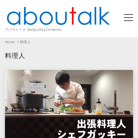
アバウトーク-DailyLifeはContents-
Home
料理人
料理人